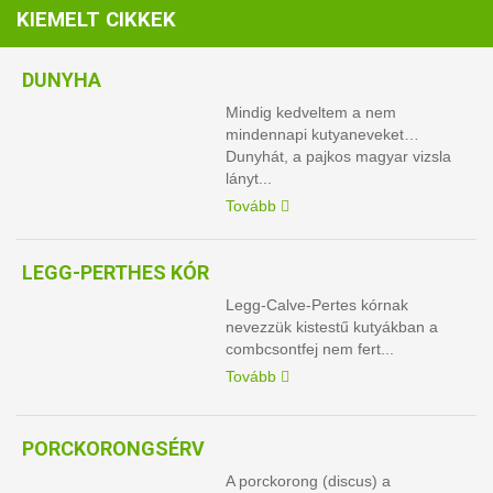
KIEMELT CIKKEK
DUNYHA
Mindig kedveltem a nem
mindennapi kutyaneveket…
Dunyhát, a pajkos magyar vizsla
lányt...
Tovább
LEGG-PERTHES KÓR
Legg-Calve-Pertes kórnak
nevezzük kistestű kutyákban a
combcsontfej nem fert...
Tovább
PORCKORONGSÉRV
A porckorong (discus) a