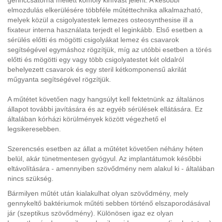
elmozdulás elkerülésére többféle műtéttechnika alkalmazható,
melyek közül a csigolyatestek lemezes osteosynthesise ill a
fixateur interna használata terjedt el leginkább. Első esetben a
sérülés előtti és mögötti csigolyákat lemez és csavarok
segítségével egymáshoz rögzítjük, míg az utóbbi esetben a törés
előtti és mögötti egy vagy több csigolyatestet két oldalról
behelyezett csavarok és egy steril kétkomponensű akrilát
műgyanta segítségével rögzítjük.
A műtétet követően nagy hangsúlyt kell fektetnünk az általános
állapot további javítására és az egyéb sérülések ellátására. Ez
általában kórházi körülmények között végezhető el
legsikeresebben.
Szerencsés esetben az állat a műtétet követően néhány héten
belül, akár tünetmentesen gyógyul. Az implantátumok későbbi
eltávolítására - amennyiben szövődmény nem alakul ki - általában
nincs szükség.
Bármilyen műtét után kialakulhat olyan szövődmény, mely
gennykeltő baktériumok műtéti sebben történő elszaporodásával
jár (szeptikus szövődmény). Különösen igaz ez olyan