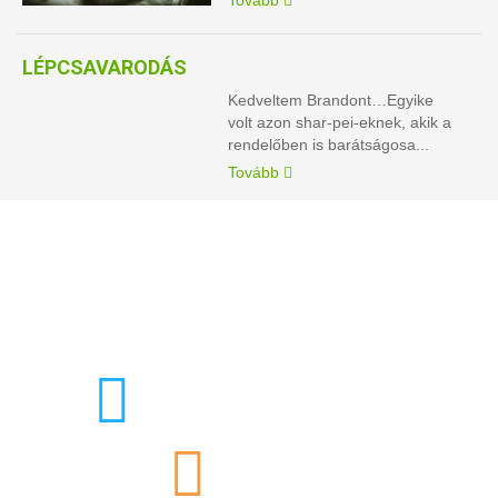
LÉPCSAVARODÁS
Kedveltem Brandont…Egyike
volt azon shar-pei-eknek, akik a
rendelőben is barátságosa...
Tovább
DR. SEREGI ANTAL
Felicavet Állatkórház
FuzioVet Állatkórház
+36-1-7212777
+36-30-9778033