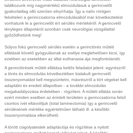
találkozunk míg nagymértékű elmozdulásuk a gerincvelőt
gyakorlatilag olló szerűen elnyírhatja. Így a natív röntgen
felvételen a gerinccsatorna elmozdulásából már következtetést
vonhatunk le a gerincvelőt ért sérülés mértékéről. A gerincvelő
tényleges állapotáról azonban csak neurológiai vizsgálattal
győződhetünk meg!
Súlyos fokú gerincvelő sérülés esetén a gerinctörés műtéti
ellátását követő gyógyulásnak az esélye meglehetősen kicsi, így
ezekben az esetekben az állat euthanasia-ája megfontolandó.
A gerinctörések műtéti ellátása kettős feladatot jelent: egyrészről
a törés és elmozdulás következtében kialakult gerincvelő
összenyomatást kell megszüntetni, másrészről a tört végeket kell
adaptálni és eredeti állapotban - a további elmozdulás
megakadályozása érdekében - rögzíteni. A műtéti ellátás során
ezért minden esetben az érintett területen a gerinccsatorna felső
csontos ívét eltávolítjuk (total laminectomia) így a gerincvelő
sérülésének mértéke egyértelműen látható ill. a későbbi
összenyomatása elkerülhető.
A törött csigolyatestek adaptációja és rögzítése a nyitott
gerinccsatorna mellett komoly kihívást jelent. A későbbi