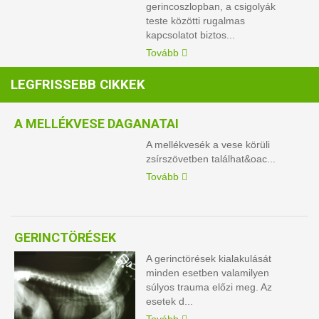
gerincoszlopban, a csigolyák
teste közötti rugalmas
kapcsolatot biztos...
Tovább
LEGFRISSEBB CIKKEK
A MELLÉKVESE DAGANATAI
A mellékvesék a vese körüli
zsírszövetben találhat&oac...
Tovább
GERINCTÖRÉSEK
A gerinctörések kialakulását
minden esetben valamilyen
súlyos trauma előzi meg. Az
esetek d...
Tovább