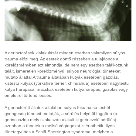
A gerinctörések kialakulását minden esetben valamilyen súlyos
trauma előzi meg. Az esetek döntő részében a tulajdonos a
kórelőzményben ezt elmondja, de nem egy esetben találkoztunk
talált, ismeretlen kórelőzményű, súlyos neurológiai tüneteket
mutató állattal.A trauma általában kutyák esetében gázolás,
kistestű kutyák (yorkshire terrier, chihuahua) esetében nagytestű
kutya harapása, macskák esetében kutyaharapás, gázolás vagy
emeletről történő leesés.
A gerinctörött állatok általában súlyos fokú hátsó testfél
gyengeség tüneteit mutatják, a sérülés helyétől függően (a
gerincoszlop mely szakaszán alakult ki gerincvelő sérülés)
azonban a tünetek a mellső végtagokat is érinthetik. Ilyen
tünetegyüttes a Schiff-Sherrington syndroma, melyben a