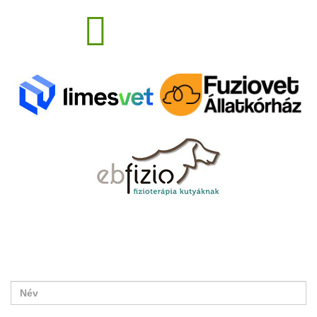
drseregiantal@gmail.com
ÉRTESÍTÉST KÉREK
Új cikk megjelenéséről