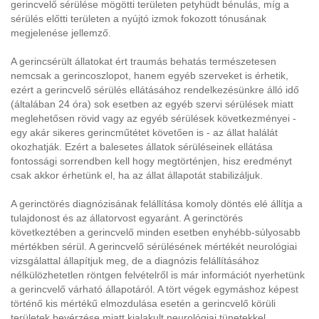
gerincvelő sérülése mögötti területen petyhüdt bénulás, míg a
sérülés előtti területen a nyújtó izmok fokozott tónusának
megjelenése jellemző.
A gerincsérült állatokat ért traumás behatás természetesen
nemcsak a gerincoszlopot, hanem egyéb szerveket is érhetik,
ezért a gerincvelő sérülés ellátásához rendelkezésünkre álló idő
(általában 24 óra) sok esetben az egyéb szervi sérülések miatt
meglehetősen rövid vagy az egyéb sérülések következményei -
egy akár sikeres gerincműtétet követően is - az állat halálát
okozhatják. Ezért a balesetes állatok sérüléseinek ellátása
fontossági sorrendben kell hogy megtörténjen, hisz eredményt
csak akkor érhetünk el, ha az állat állapotát stabilizáljuk.
A gerinctörés diagnózisának felállítása komoly döntés elé állítja a
tulajdonost és az állatorvost egyaránt. A gerinctörés
következtében a gerincvelő minden esetben enyhébb-súlyosabb
mértékben sérül. A gerincvelő sérülésének mértékét neurológiai
vizsgálattal állapítjuk meg, de a diagnózis felállításához
nélkülözhetetlen röntgen felvételről is már információt nyerhetünk
a gerincvelő várható állapotáról. A tört végek egymáshoz képest
történő kis mértékű elmozdulása esetén a gerincvelő körüli
területek bevérzése miatt kialakult neurológiai tünetekkel