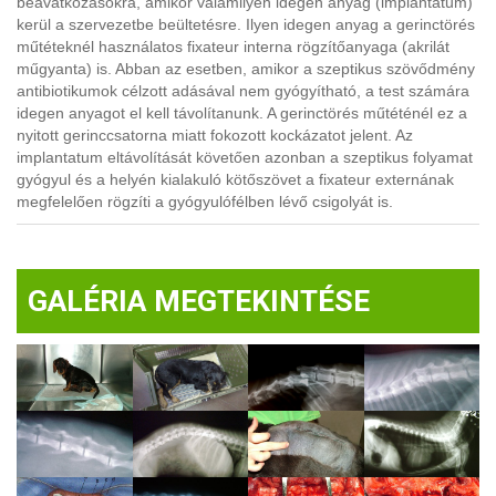
beavatkozásokra, amikor valamilyen idegen anyag (implantatum)
kerül a szervezetbe beültetésre. Ilyen idegen anyag a gerinctörés
műtéteknél használatos fixateur interna rögzítőanyaga (akrilát
műgyanta) is. Abban az esetben, amikor a szeptikus szövődmény
antibiotikumok célzott adásával nem gyógyítható, a test számára
idegen anyagot el kell távolítanunk. A gerinctörés műtéténél ez a
nyitott gerinccsatorna miatt fokozott kockázatot jelent. Az
implantatum eltávolítását követően azonban a szeptikus folyamat
gyógyul és a helyén kialakuló kötőszövet a fixateur externának
megfelelően rögzíti a gyógyulófélben lévő csigolyát is.
GALÉRIA MEGTEKINTÉSE